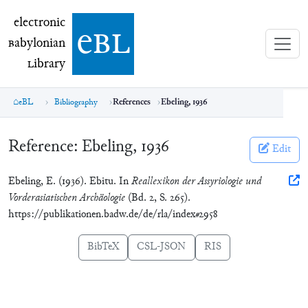
electronic Babylonian Library (eBL)
electronic
e
bl
B
abylonian
L
ibrary
eBL
Bibliography
References
Ebeling, 1936
Reference:
Ebeling, 1936
Edit
Ebeling, E. (1936). Ebitu. In
Reallexikon der Assyriologie und
Vorderasiatischen Archäologie
(Bd. 2, S. 265).
https://publikationen.badw.de/de/rla/index#2958
BibTeX
CSL-JSON
RIS