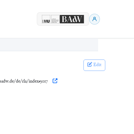
Edit
.badw.de/de/rla/index#3017