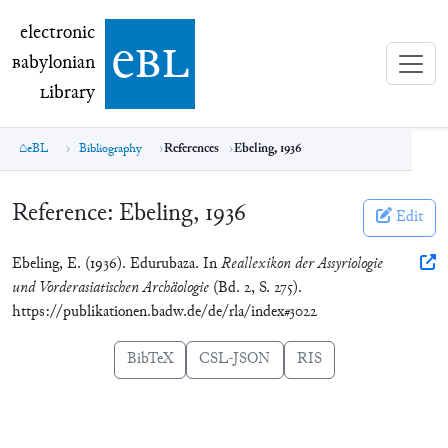
electronic Babylonian Library (eBL)
electronic
e
bl
B
abylonian
L
ibrary
eBL
Bibliography
References
Ebeling, 1936
Reference:
Ebeling, 1936
Edit
Ebeling, E. (1936). Edurubaza. In
Reallexikon der Assyriologie
und Vorderasiatischen Archäologie
(Bd. 2, S. 275).
https://publikationen.badw.de/de/rla/index#3022
BibTeX
CSL-JSON
RIS