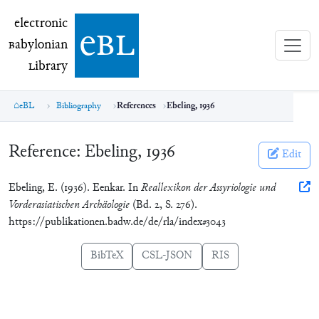
electronic Babylonian Library (eBL)
electronic
e
bl
B
abylonian
L
ibrary
eBL
Bibliography
References
Ebeling, 1936
Reference:
Ebeling, 1936
Edit
Ebeling, E. (1936). Eenkar. In
Reallexikon der Assyriologie und
Vorderasiatischen Archäologie
(Bd. 2, S. 276).
https://publikationen.badw.de/de/rla/index#3043
BibTeX
CSL-JSON
RIS