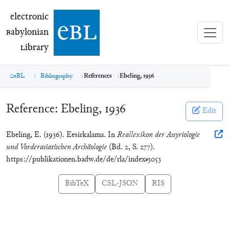
electronic Babylonian Library (eBL)
electronic
e
bl
B
abylonian
L
ibrary
eBL
Bibliography
References
Ebeling, 1936
Reference:
Ebeling, 1936
Edit
Ebeling, E. (1936). Eesirkalama. In
Reallexikon der Assyriologie
und Vorderasiatischen Archäologie
(Bd. 2, S. 277).
https://publikationen.badw.de/de/rla/index#3053
BibTeX
CSL-JSON
RIS