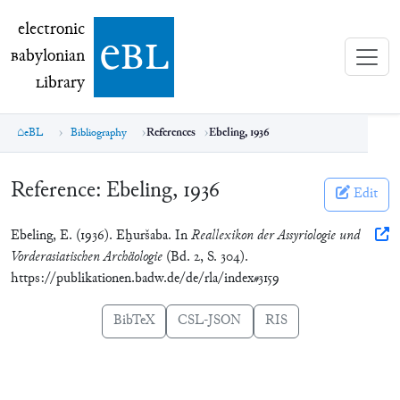
electronic Babylonian Library (eBL)
electronic
e
bl
B
abylonian
L
ibrary
eBL
Bibliography
References
Ebeling, 1936
Reference:
Ebeling, 1936
Edit
Ebeling, E. (1936). Eḫuršaba. In
Reallexikon der Assyriologie und
Vorderasiatischen Archäologie
(Bd. 2, S. 304).
https://publikationen.badw.de/de/rla/index#3159
BibTeX
CSL-JSON
RIS