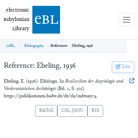
electronic Babylonian Library (eBL)
electronic
e
bl
B
abylonian
L
ibrary
eBL
Bibliography
References
Ebeling, 1936
Reference:
Ebeling, 1936
Edit
Ebeling, E. (1936). Eibišugu. In
Reallexikon der Assyriologie und
Vorderasiatischen Archäologie
(Bd. 2, S. 305).
https://publikationen.badw.de/de/rla/index#3174
BibTeX
CSL-JSON
RIS