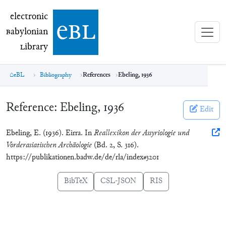
electronic Babylonian Library (eBL)
electronic
e
bl
B
abylonian
L
ibrary
eBL
Bibliography
References
Ebeling, 1936
Reference:
Ebeling, 1936
Edit
Ebeling, E. (1936). Eirra. In
Reallexikon der Assyriologie und
Vorderasiatischen Archäologie
(Bd. 2, S. 316).
https://publikationen.badw.de/de/rla/index#3201
BibTeX
CSL-JSON
RIS