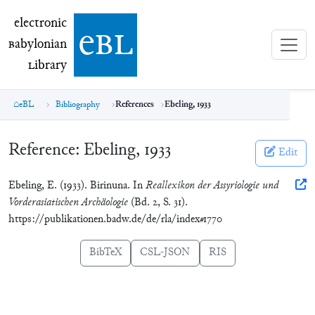
electronic Babylonian Library (eBL)
electronic
e
bl
B
abylonian
L
ibrary
eBL
Bibliography
References
Ebeling, 1933
Reference:
Ebeling, 1933
Edit
Ebeling, E. (1933). Birinuna. In
Reallexikon der Assyriologie und
Vorderasiatischen Archäologie
(Bd. 2, S. 31).
https://publikationen.badw.de/de/rla/index#1770
BibTeX
CSL-JSON
RIS