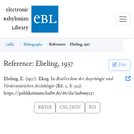
electronic Babylonian Library (eBL)
electronic
e
bl
B
abylonian
L
ibrary
eBL
Bibliography
References
Ebeling, 1937
Reference:
Ebeling, 1937
Edit
Ebeling, E. (1937). Ekug. In
Reallexikon der Assyriologie und
Vorderasiatischen Archäologie
(Bd. 2, S. 323).
https://publikationen.badw.de/de/rla/index#3257
BibTeX
CSL-JSON
RIS