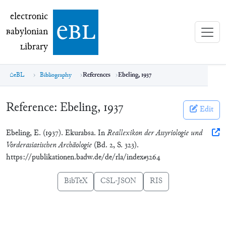
electronic Babylonian Library (eBL)
electronic
e
bl
B
abylonian
L
ibrary
eBL
Bibliography
References
Ebeling, 1937
Reference:
Ebeling, 1937
Edit
Ebeling, E. (1937). Ekurabsa. In
Reallexikon der Assyriologie und
Vorderasiatischen Archäologie
(Bd. 2, S. 323).
https://publikationen.badw.de/de/rla/index#3264
BibTeX
CSL-JSON
RIS