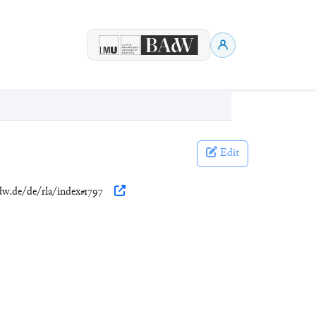
Edit
adw.de/de/rla/index#1797