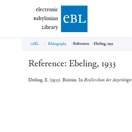
electronic Babylonian Library (eBL)
electronic
e
bl
B
abylonian
L
ibrary
eBL
Bibliography
References
Ebeling, 1933
Reference:
Ebeling, 1933
Ebeling, E. (1933). Bisirain. In
Reallexikon der Assyriologi