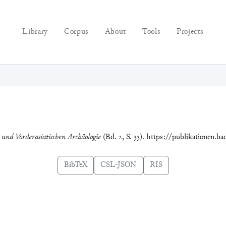
Library
Corpus
About
Tools
Projects
e und Vorderasiatischen Archäologie
(Bd. 2, S. 33). https://publikationen.b
BibTeX
CSL-JSON
RIS