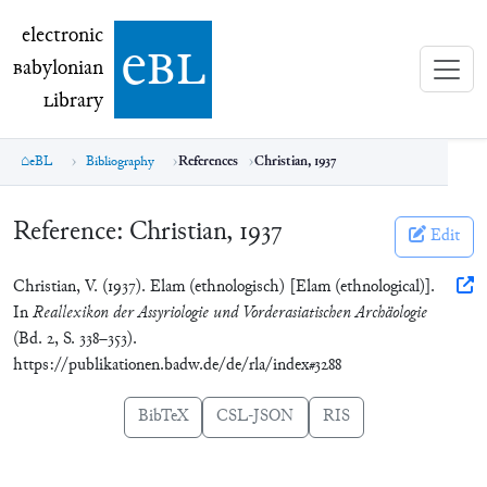
electronic Babylonian Library (eBL)
electronic
e
bl
B
abylonian
L
ibrary
eBL
Bibliography
References
Christian, 1937
Reference:
Christian, 1937
Edit
Christian, V. (1937). Elam (ethnologisch) [Elam (ethnological)].
In
Reallexikon der Assyriologie und Vorderasiatischen Archäologie
(Bd. 2, S. 338–353).
https://publikationen.badw.de/de/rla/index#3288
BibTeX
CSL-JSON
RIS