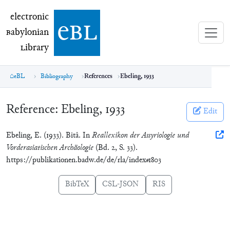
electronic Babylonian Library (eBL)
electronic
e
bl
B
abylonian
L
ibrary
eBL
Bibliography
References
Ebeling, 1933
Reference:
Ebeling, 1933
Edit
Ebeling, E. (1933). Bitâ. In
Reallexikon der Assyriologie und
Vorderasiatischen Archäologie
(Bd. 2, S. 33).
https://publikationen.badw.de/de/rla/index#1803
BibTeX
CSL-JSON
RIS