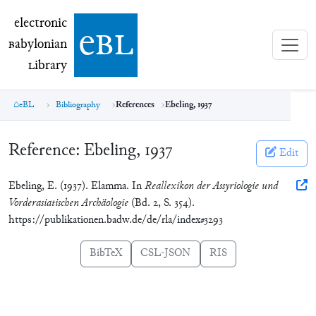
electronic Babylonian Library (eBL)
electronic
e
bl
B
abylonian
L
ibrary
eBL
Bibliography
References
Ebeling, 1937
Reference:
Ebeling, 1937
Edit
Ebeling, E. (1937). Elamma. In
Reallexikon der Assyriologie und
Vorderasiatischen Archäologie
(Bd. 2, S. 354).
https://publikationen.badw.de/de/rla/index#3293
BibTeX
CSL-JSON
RIS