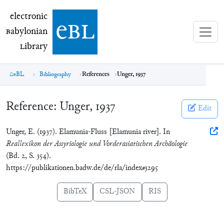
electronic Babylonian Library (eBL)
electronic
e
bl
B
abylonian
L
ibrary
eBL
Bibliography
References
Unger, 1937
Reference:
Unger, 1937
Edit
Unger, E. (1937). Elamunia-Fluss [Elamunia river]. In
Reallexikon der Assyriologie und Vorderasiatischen Archäologie
(Bd. 2, S. 354).
https://publikationen.badw.de/de/rla/index#3295
BibTeX
CSL-JSON
RIS