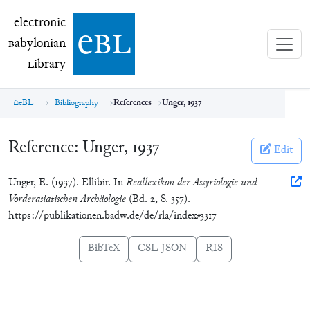
electronic Babylonian Library (eBL)
electronic
e
bl
B
abylonian
L
ibrary
eBL
Bibliography
References
Unger, 1937
Reference:
Unger, 1937
Edit
Unger, E. (1937). Ellibir. In
Reallexikon der Assyriologie und
Vorderasiatischen Archäologie
(Bd. 2, S. 357).
https://publikationen.badw.de/de/rla/index#3317
BibTeX
CSL-JSON
RIS