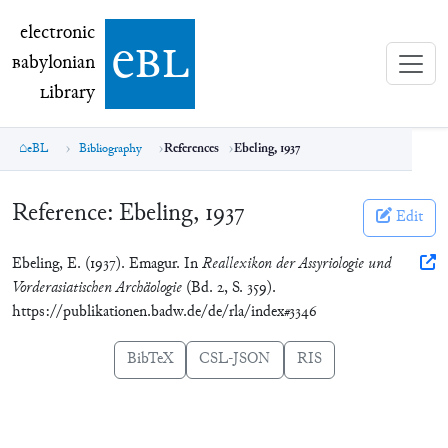
electronic Babylonian Library (eBL)
electronic
e
bl
B
abylonian
L
ibrary
eBL
Bibliography
References
Ebeling, 1937
Reference:
Ebeling, 1937
Edit
Ebeling, E. (1937). Emagur. In
Reallexikon der Assyriologie und
Vorderasiatischen Archäologie
(Bd. 2, S. 359).
https://publikationen.badw.de/de/rla/index#3346
BibTeX
CSL-JSON
RIS