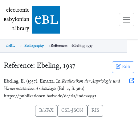
electronic Babylonian Library (eBL)
electronic
e
bl
B
abylonian
L
ibrary
eBL
Bibliography
References
Ebeling, 1937
Reference:
Ebeling, 1937
Edit
Ebeling, E. (1937). Emarza. In
Reallexikon der Assyriologie und
Vorderasiatischen Archäologie
(Bd. 2, S. 360).
https://publikationen.badw.de/de/rla/index#3351
BibTeX
CSL-JSON
RIS