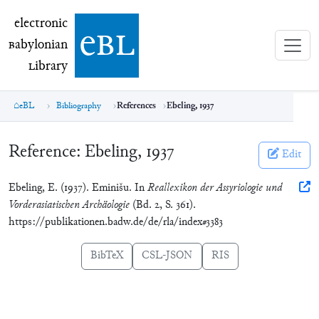
electronic Babylonian Library (eBL)
electronic
e
bl
B
abylonian
L
ibrary
eBL
Bibliography
References
Ebeling, 1937
Reference:
Ebeling, 1937
Edit
Ebeling, E. (1937). Eminišu. In
Reallexikon der Assyriologie und
Vorderasiatischen Archäologie
(Bd. 2, S. 361).
https://publikationen.badw.de/de/rla/index#3383
BibTeX
CSL-JSON
RIS