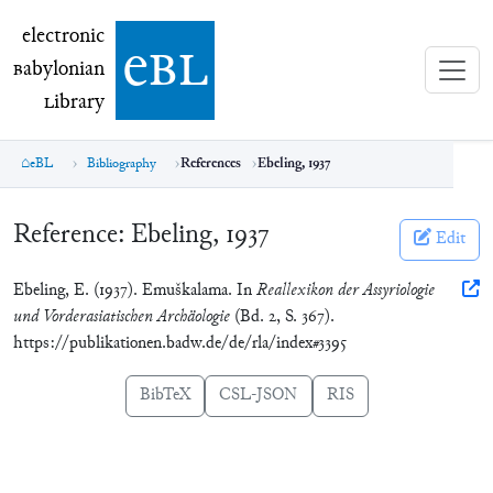
electronic Babylonian Library (eBL)
electronic
e
bl
B
abylonian
L
ibrary
eBL
Bibliography
References
Ebeling, 1937
Reference:
Ebeling, 1937
Edit
Ebeling, E. (1937). Emuškalama. In
Reallexikon der Assyriologie
und Vorderasiatischen Archäologie
(Bd. 2, S. 367).
https://publikationen.badw.de/de/rla/index#3395
BibTeX
CSL-JSON
RIS