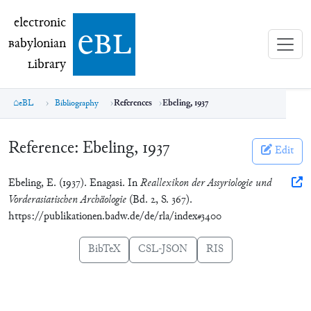
electronic Babylonian Library (eBL)
electronic
e
bl
B
abylonian
L
ibrary
eBL
Bibliography
References
Ebeling, 1937
Reference:
Ebeling, 1937
Edit
Ebeling, E. (1937). Enagasi. In
Reallexikon der Assyriologie und
Vorderasiatischen Archäologie
(Bd. 2, S. 367).
https://publikationen.badw.de/de/rla/index#3400
BibTeX
CSL-JSON
RIS