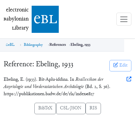
electronic Babylonian Library (eBL)
electronic
e
bl
B
abylonian
L
ibrary
eBL
Bibliography
References
Ebeling, 1933
Reference:
Ebeling, 1933
Edit
Ebeling, E. (1933). Bît-Aplu-iddina. In
Reallexikon der
Assyriologie und Vorderasiatischen Archäologie
(Bd. 2, S. 36).
https://publikationen.badw.de/de/rla/index#1827
BibTeX
CSL-JSON
RIS