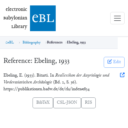
electronic Babylonian Library (eBL)
electronic
e
bl
B
abylonian
L
ibrary
eBL
Bibliography
References
Ebeling, 1933
Reference:
Ebeling, 1933
Edit
Ebeling, E. (1933). Bitarti. In
Reallexikon der Assyriologie und
Vorderasiatischen Archäologie
(Bd. 2, S. 36).
https://publikationen.badw.de/de/rla/index#1834
BibTeX
CSL-JSON
RIS