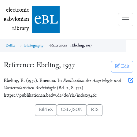
electronic Babylonian Library (eBL)
electronic
e
bl
B
abylonian
L
ibrary
eBL
Bibliography
References
Ebeling, 1937
Reference:
Ebeling, 1937
Edit
Ebeling, E. (1937). Enenura. In
Reallexikon der Assyriologie und
Vorderasiatischen Archäologie
(Bd. 2, S. 372).
https://publikationen.badw.de/de/rla/index#3461
BibTeX
CSL-JSON
RIS