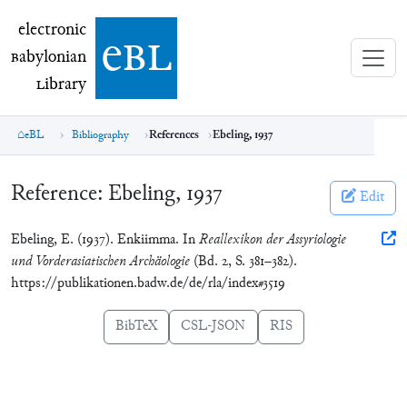
electronic Babylonian Library (eBL)
electronic
e
bl
B
abylonian
L
ibrary
eBL
Bibliography
References
Ebeling, 1937
Reference:
Ebeling, 1937
Edit
Ebeling, E. (1937). Enkiimma. In
Reallexikon der Assyriologie
und Vorderasiatischen Archäologie
(Bd. 2, S. 381–382).
https://publikationen.badw.de/de/rla/index#3519
BibTeX
CSL-JSON
RIS