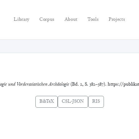
Library
Corpus
About
Tools
Projects
logie und Vorderasiatischen Archäologie
(Bd. 2, S. 382–387). https://publik
BibTeX
CSL-JSON
RIS