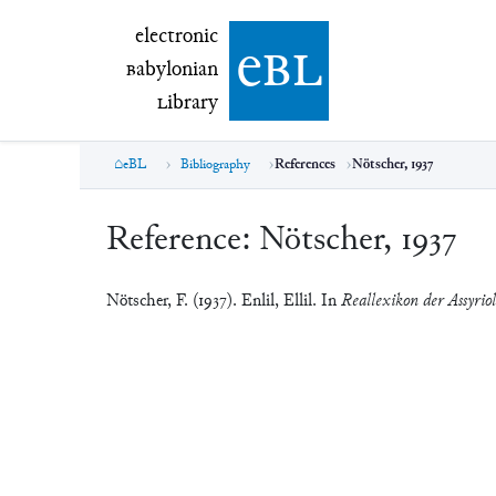
electronic Babylonian Library (eBL)
electronic
e
bl
B
abylonian
L
ibrary
eBL
Bibliography
References
Nötscher, 1937
Reference:
Nötscher, 1937
Nötscher, F. (1937). Enlil, Ellil. In
Reallexikon der Assyrio