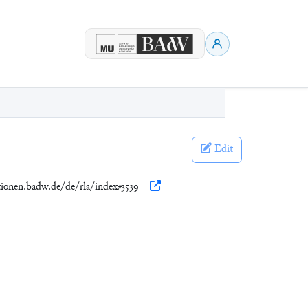
Edit
ationen.badw.de/de/rla/index#3539