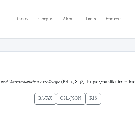
Library
Corpus
About
Tools
Projects
 und Vorderasiatischen Archäologie
(Bd. 2, S. 38). https://publikationen.ba
BibTeX
CSL-JSON
RIS