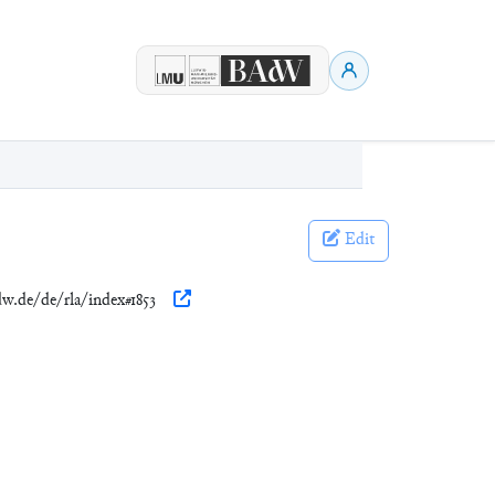
Edit
dw.de/de/rla/index#1853