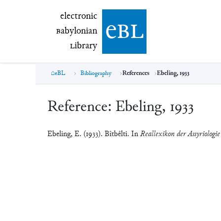
electronic Babylonian Library (eBL)
electronic
e
bl
B
abylonian
L
ibrary
eBL
Bibliography
References
Ebeling, 1933
Reference:
Ebeling, 1933
Ebeling, E. (1933). Bîtbêlti. In
Reallexikon der Assyriologie