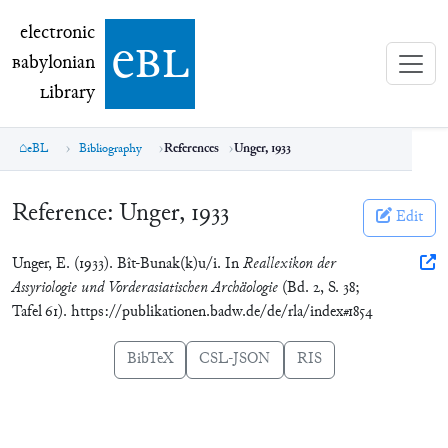
electronic Babylonian Library (eBL)
electronic
e
bl
B
abylonian
L
ibrary
eBL
Bibliography
References
Unger, 1933
Reference:
Unger, 1933
Edit
Unger, E. (1933). Bît-Bunak(k)u/i. In
Reallexikon der
Assyriologie und Vorderasiatischen Archäologie
(Bd. 2, S. 38;
Tafel 61). https://publikationen.badw.de/de/rla/index#1854
BibTeX
CSL-JSON
RIS