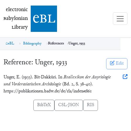
electronic Babylonian Library (eBL)
electronic
e
bl
B
abylonian
L
ibrary
eBL
Bibliography
References
Unger, 1933
Reference:
Unger, 1933
Edit
Unger, E. (1933). Bît-Dakkûri. In
Reallexikon der Assyriologie
und Vorderasiatischen Archäologie
(Bd. 2, S. 38–40).
https://publikationen.badw.de/de/rla/index#1861
BibTeX
CSL-JSON
RIS