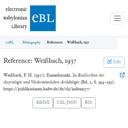
electronic Babylonian Library (eBL)
electronic
e
bl
B
abylonian
L
ibrary
eBL
Bibliography
References
Weißbach, 1937
Reference:
Weißbach, 1937
Edit
Weißbach, F. H. (1937). Enmeduranki. In
Reallexikon der
Assyriologie und Vorderasiatischen Archäologie
(Bd. 2, S. 394–395).
https://publikationen.badw.de/de/rla/index#3577
BibTeX
CSL-JSON
RIS