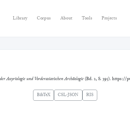
Library
Corpus
About
Tools
Projects
der Assyriologie und Vorderasiatischen Archäologie
(Bd. 2, S. 395). https://
BibTeX
CSL-JSON
RIS