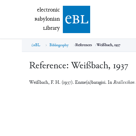
electronic Babylonian Library (eBL)
electronic
e
bl
B
abylonian
L
ibrary
eBL
Bibliography
References
Weißbach, 1937
Reference:
Weißbach, 1937
Weißbach, F. H. (1937). Enme(n)baragisi. In
Reallexikon 