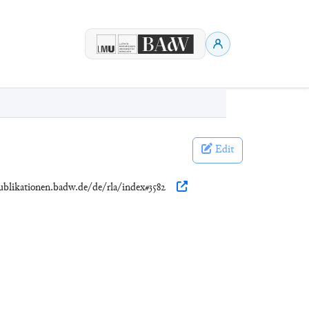
Edit
publikationen.badw.de/de/rla/index#3582