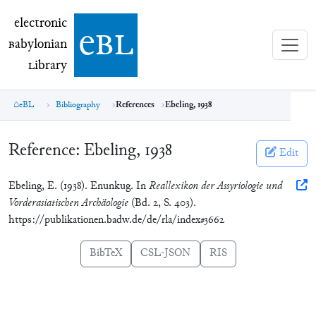
electronic Babylonian Library (eBL)
electronic
e
bl
B
abylonian
L
ibrary
eBL
Bibliography
References
Ebeling, 1938
Reference:
Ebeling, 1938
Edit
Ebeling, E. (1938). Enunkug. In
Reallexikon der Assyriologie und
Vorderasiatischen Archäologie
(Bd. 2, S. 403).
https://publikationen.badw.de/de/rla/index#3662
BibTeX
CSL-JSON
RIS