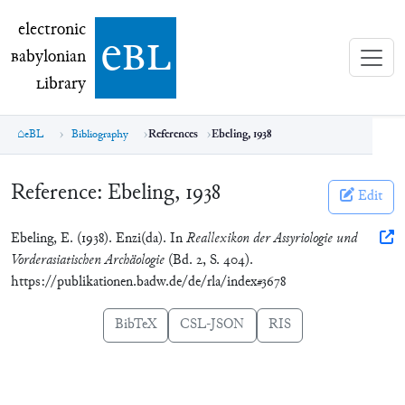
electronic Babylonian Library (eBL)
electronic
e
bl
B
abylonian
L
ibrary
eBL
Bibliography
References
Ebeling, 1938
Reference:
Ebeling, 1938
Edit
Ebeling, E. (1938). Enzi(da). In
Reallexikon der Assyriologie und
Vorderasiatischen Archäologie
(Bd. 2, S. 404).
https://publikationen.badw.de/de/rla/index#3678
BibTeX
CSL-JSON
RIS