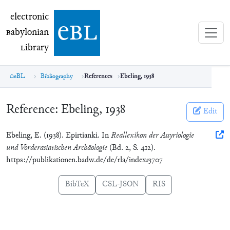
electronic Babylonian Library (eBL)
electronic
e
bl
B
abylonian
L
ibrary
eBL
Bibliography
References
Ebeling, 1938
Reference:
Ebeling, 1938
Edit
Ebeling, E. (1938). Epirtianki. In
Reallexikon der Assyriologie
und Vorderasiatischen Archäologie
(Bd. 2, S. 412).
https://publikationen.badw.de/de/rla/index#3707
BibTeX
CSL-JSON
RIS