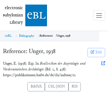
electronic Babylonian Library (eBL)
electronic
e
bl
B
abylonian
L
ibrary
eBL
Bibliography
References
Unger, 1938
Reference:
Unger, 1938
Edit
Unger, E. (1938). Eqi. In
Reallexikon der Assyriologie und
Vorderasiatischen Archäologie
(Bd. 2, S. 458).
https://publikationen.badw.de/de/rla/index#3712
BibTeX
CSL-JSON
RIS