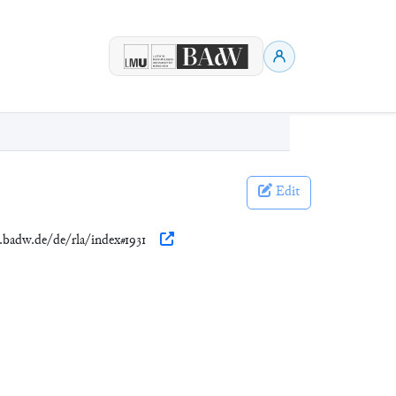
Edit
n.badw.de/de/rla/index#1931