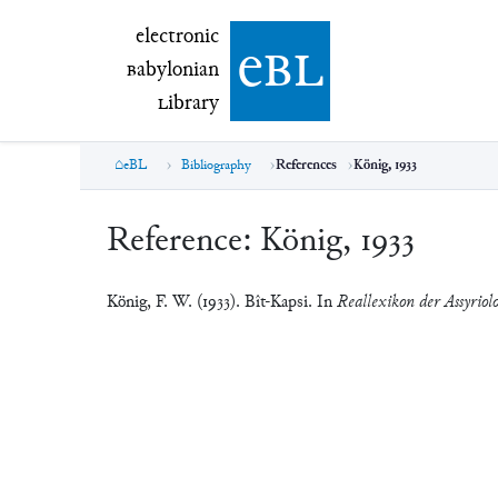
electronic Babylonian Library (eBL)
electronic
e
bl
B
abylonian
L
ibrary
eBL
Bibliography
References
König, 1933
Reference:
König, 1933
König, F. W. (1933). Bît-Kapsi. In
Reallexikon der Assyriol