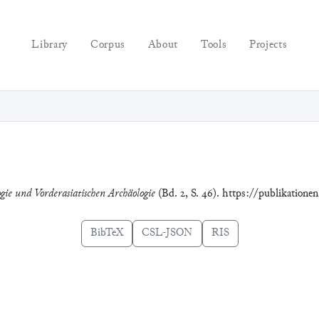
Library
Corpus
About
Tools
Projects
ogie und Vorderasiatischen Archäologie
(Bd. 2, S. 46). https://publikatione
BibTeX
CSL-JSON
RIS