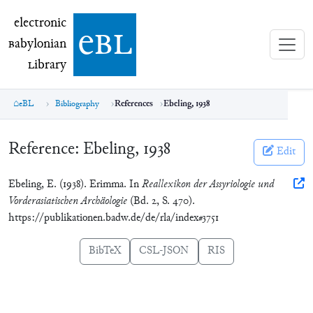
electronic Babylonian Library (eBL)
electronic
e
bl
B
abylonian
L
ibrary
eBL
Bibliography
References
Ebeling, 1938
Reference:
Ebeling, 1938
Edit
Ebeling, E. (1938). Erimma. In
Reallexikon der Assyriologie und
Vorderasiatischen Archäologie
(Bd. 2, S. 470).
https://publikationen.badw.de/de/rla/index#3751
BibTeX
CSL-JSON
RIS