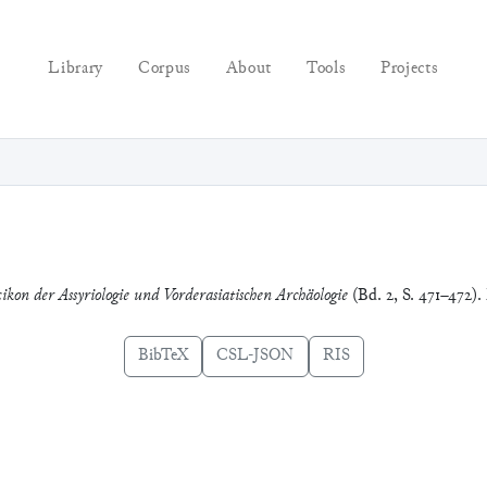
Library
Corpus
About
Tools
Projects
ikon der Assyriologie und Vorderasiatischen Archäologie
(Bd. 2, S. 471–472).
BibTeX
CSL-JSON
RIS