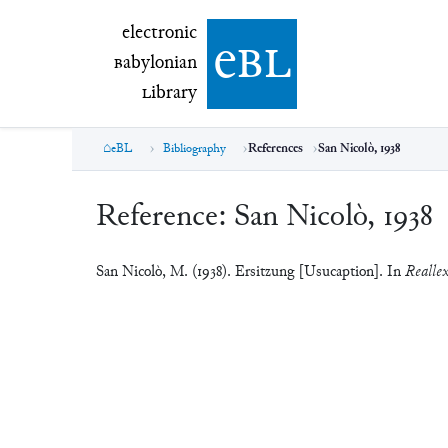
electronic Babylonian Library (eBL)
electronic
e
bl
B
abylonian
L
ibrary
eBL
Bibliography
References
San Nicolò, 1938
Reference:
San Nicolò, 1938
San Nicolò, M. (1938). Ersitzung [Usucaption]. In
Reallex