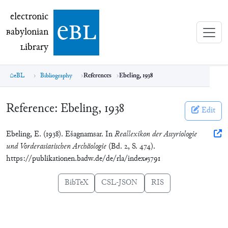
electronic Babylonian Library (eBL)
electronic
e
bl
B
abylonian
L
ibrary
eBL
Bibliography
References
Ebeling, 1938
Reference:
Ebeling, 1938
Edit
Ebeling, E. (1938). Ešagnamsar. In
Reallexikon der Assyriologie
und Vorderasiatischen Archäologie
(Bd. 2, S. 474).
https://publikationen.badw.de/de/rla/index#3791
BibTeX
CSL-JSON
RIS