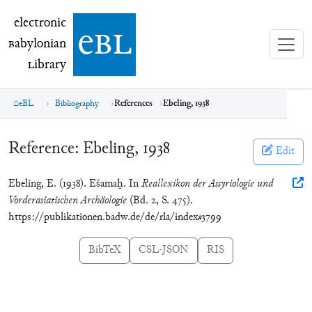
electronic Babylonian Library (eBL)
electronic
e
bl
B
abylonian
L
ibrary
eBL
Bibliography
References
Ebeling, 1938
Reference:
Ebeling, 1938
Edit
Ebeling, E. (1938). Ešamaḫ. In
Reallexikon der Assyriologie und
Vorderasiatischen Archäologie
(Bd. 2, S. 475).
https://publikationen.badw.de/de/rla/index#3799
BibTeX
CSL-JSON
RIS