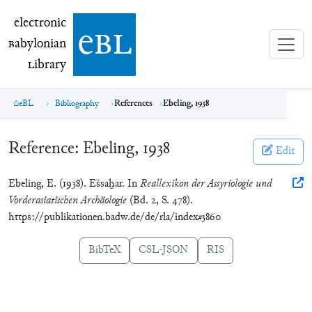
electronic Babylonian Library (eBL)
electronic
e
bl
B
abylonian
L
ibrary
eBL
Bibliography
References
Ebeling, 1938
Reference:
Ebeling, 1938
Edit
Ebeling, E. (1938). Ešsaḫar. In
Reallexikon der Assyriologie und
Vorderasiatischen Archäologie
(Bd. 2, S. 478).
https://publikationen.badw.de/de/rla/index#3860
BibTeX
CSL-JSON
RIS