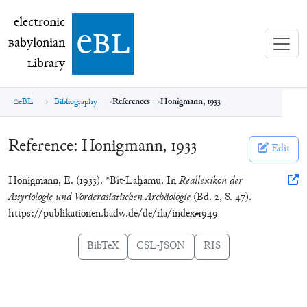
electronic Babylonian Library (eBL)
electronic
e
bl
B
abylonian
L
ibrary
eBL
Bibliography
References
Honigmann, 1933
Reference:
Honigmann, 1933
Edit
Honigmann, E. (1933). *Bît-Laḫamu. In
Reallexikon der
Assyriologie und Vorderasiatischen Archäologie
(Bd. 2, S. 47).
https://publikationen.badw.de/de/rla/index#1949
BibTeX
CSL-JSON
RIS