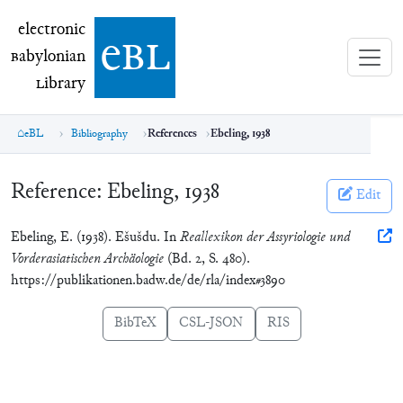
electronic Babylonian Library (eBL)
electronic
e
bl
B
abylonian
L
ibrary
eBL
Bibliography
References
Ebeling, 1938
Reference:
Ebeling, 1938
Edit
Ebeling, E. (1938). Ešušdu. In
Reallexikon der Assyriologie und
Vorderasiatischen Archäologie
(Bd. 2, S. 480).
https://publikationen.badw.de/de/rla/index#3890
BibTeX
CSL-JSON
RIS