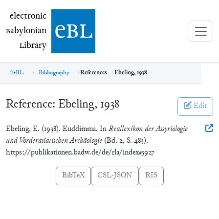
electronic Babylonian Library (eBL)
electronic
e
bl
B
abylonian
L
ibrary
eBL
Bibliography
References
Ebeling, 1938
Reference:
Ebeling, 1938
Edit
Ebeling, E. (1938). Euddimma. In
Reallexikon der Assyriologie
und Vorderasiatischen Archäologie
(Bd. 2, S. 483).
https://publikationen.badw.de/de/rla/index#3927
BibTeX
CSL-JSON
RIS