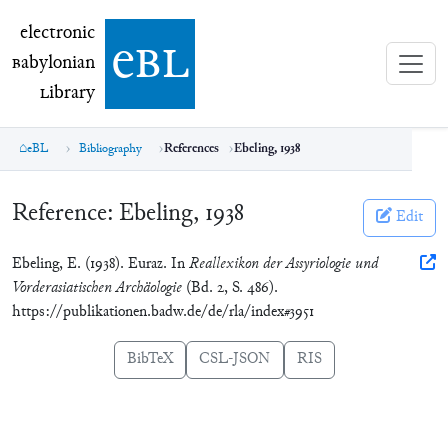
electronic Babylonian Library (eBL)
electronic
e
bl
B
abylonian
L
ibrary
eBL
Bibliography
References
Ebeling, 1938
Reference:
Ebeling, 1938
Edit
Ebeling, E. (1938). Euraz. In
Reallexikon der Assyriologie und
Vorderasiatischen Archäologie
(Bd. 2, S. 486).
https://publikationen.badw.de/de/rla/index#3951
BibTeX
CSL-JSON
RIS