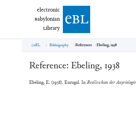
electronic Babylonian Library (eBL)
electronic
e
bl
B
abylonian
L
ibrary
eBL
Bibliography
References
Ebeling, 1938
Reference:
Ebeling, 1938
Ebeling, E. (1938). Eurugal. In
Reallexikon der Assyriologi