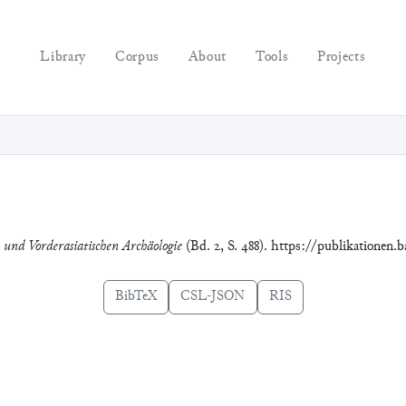
Library
Corpus
About
Tools
Projects
e und Vorderasiatischen Archäologie
(Bd. 2, S. 488). https://publikationen.
BibTeX
CSL-JSON
RIS