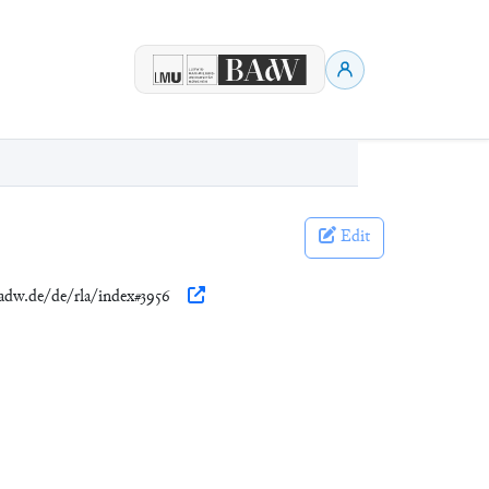
Edit
badw.de/de/rla/index#3956