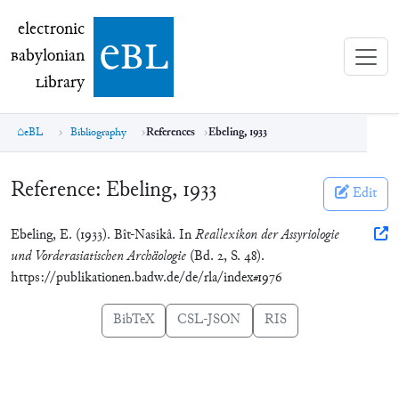
electronic Babylonian Library (eBL)
electronic
e
bl
B
abylonian
L
ibrary
eBL
Bibliography
References
Ebeling, 1933
Reference:
Ebeling, 1933
Edit
Ebeling, E. (1933). Bît-Nasikâ. In
Reallexikon der Assyriologie
und Vorderasiatischen Archäologie
(Bd. 2, S. 48).
https://publikationen.badw.de/de/rla/index#1976
BibTeX
CSL-JSON
RIS