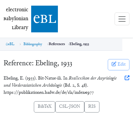
electronic Babylonian Library (eBL)
electronic
e
bl
B
abylonian
L
ibrary
eBL
Bibliography
References
Ebeling, 1933
Reference:
Ebeling, 1933
Edit
Ebeling, E. (1933). Bît-Natue-ili. In
Reallexikon der Assyriologie
und Vorderasiatischen Archäologie
(Bd. 2, S. 48).
https://publikationen.badw.de/de/rla/index#1977
BibTeX
CSL-JSON
RIS