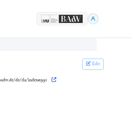
Edit
.badw.de/de/rla/index#1991