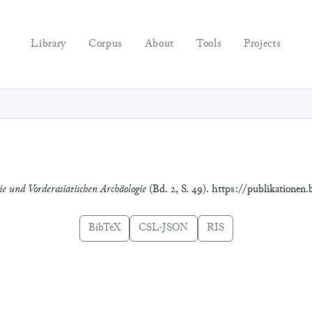
Library
Corpus
About
Tools
Projects
ie und Vorderasiatischen Archäologie
(Bd. 2, S. 49). https://publikationen
BibTeX
CSL-JSON
RIS