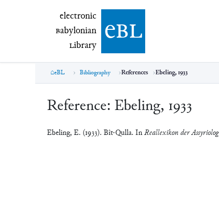
electronic Babylonian Library (eBL)
electronic
e
bl
B
abylonian
L
ibrary
eBL
Bibliography
References
Ebeling, 1933
Reference:
Ebeling, 1933
Ebeling, E. (1933). Bît-Qulla. In
Reallexikon der Assyriolog